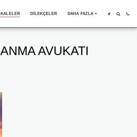
KALELER
DILEKÇELER
DAHA FAZLA
ŞANMA AVUKATI