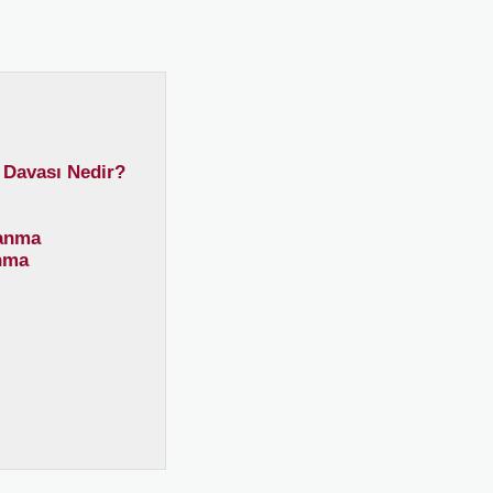
 Davası Nedir?
şanma
nma