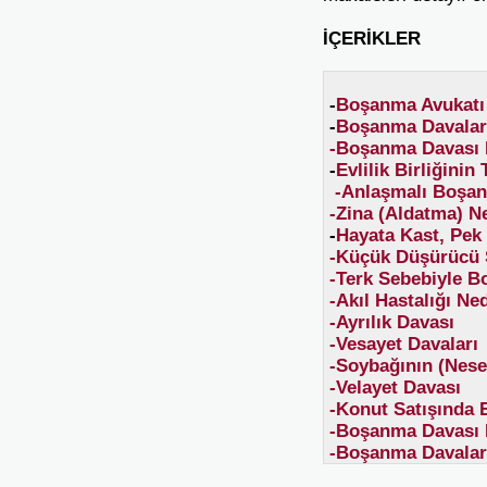
İÇERİKLER
-
Boşanma Avukatı
-
Boşanma Davaları
-Boşanma Davası N
-
Evlilik Birliğin
-Anlaşmalı Boşan
-Zina (Aldatma) N
-
Hayata Kast, Pek
-Küçük Düşürücü 
-Terk Sebebiyle 
-Akıl Hastalığı N
-Ayrılık Davası
-Vesayet Davaları
-Soybağının (Nese
-Velayet Davası
-Konut Satışında 
-Boşanma Davası 
-Boşanma Davaları