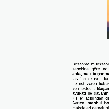
Boşanma müesseses
sebebine göre açı
anlaşmalı boşan
tarafların kusur d
hizmet veren huku
vermektedir.
Boşan
avukatı
ile davanın 
kişiler açısından d
Ayrıca
İstanbul b
makaleleri detaylı o