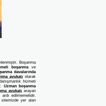
lenmiştir. Boşanma
şmeli boşanma
ve
şanma davalarında
anma avukatı
olarak
anışmanlık hizmeti
r.
Uzman boşanma
nma avukatı
arayan
 ardı edilmemelidir.
 sitemizde yer alan