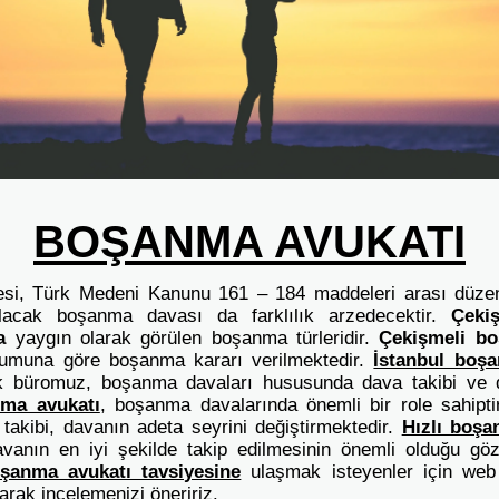
BOŞANMA AVUKATI
i, Türk Medeni Kanunu 161 – 184 maddeleri arası düzen
lacak boşanma davası da farklılık arzedecektir.
Çeki
ma
yaygın olarak görülen boşanma türleridir.
Çekişmeli bo
urumuna göre boşanma kararı verilmektedir.
İstanbul boş
k büromuz, boşanma davaları hususunda dava takibi ve d
ma avukatı
, boşanma davalarında önemli bir role sahipti
takibi, davanın adeta seyrini değiştirmektedir.
Hızlı boşa
avanın en iyi şekilde takip edilmesinin önemli olduğu göz
oşanma avukatı tavsiyesine
ulaşmak isteyenler için web
larak incelemenizi öneririz.