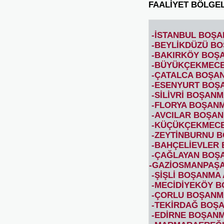
FAALİYET BÖLGEL
-İSTANBUL BOŞA
-BEYLİKDÜZÜ BO
-BAKIRKÖY BOŞA
-BÜYÜKÇEKMECE
-ÇATALCA BOŞAN
-ESENYURT BOŞA
-SİLİVRİ BOŞANM
-FLORYA BOŞAN
-AVCILAR BOŞAN
-KÜÇÜKÇEKMECE
-ZEYTİNBURNU 
-BAHÇELİEVLER 
-ÇAĞLAYAN BOŞA
-GAZİOSMANPAŞA
-ŞİŞLİ BOŞANMA
-MECİDİYEKÖY B
-ÇORLU BOŞANMA
-TEKİRDAĞ BOŞA
-EDİRNE BOŞANM