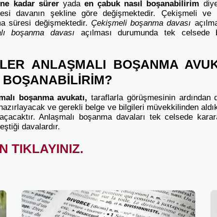
ne kadar sürer
yada
en çabuk nasıl boşanabilirim
diye
si davanın şekline göre değişmektedir. Çekişmeli ve
a süresi değişmektedir.
Çekişmeli boşanma davası
açılm
alı boşanma davası
açılması durumunda tek celsede
LER ANLAŞMALI BOŞANMA AVUK
L BOŞANABİLİRİM?
şmalı boşanma avukatı,
taraflarla görüşmesinin ardından d
azırlayacak ve gerekli belge ve bilgileri müvekkilinden ald
çacaktır. Anlaşmalı boşanma davaları tek celsede karar
ştiği davalardır.
İN TIKLAYINIZ.