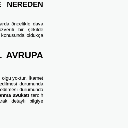
E NEREDEN
larda öncelikle dava
zverili bir şekilde
rı konusunda oldukça
L AVRUPA
 olgu yoktur. İkamet
t edilmesi durumunda
t edilmesi durumunda
anma avukatı
tercih
k detaylı bilgiye