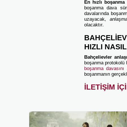
En hızlı boşanma 
boşanma dava süre
davalarında boşanm
uzayacak,
anlaşm
olacaktır.
BAHÇELİEV
HIZLI NASI
Bahçelievler anla
boşanma protokolü h
boşanma davasını
a
boşanmanın gerçekle
İLETİŞİM İÇ