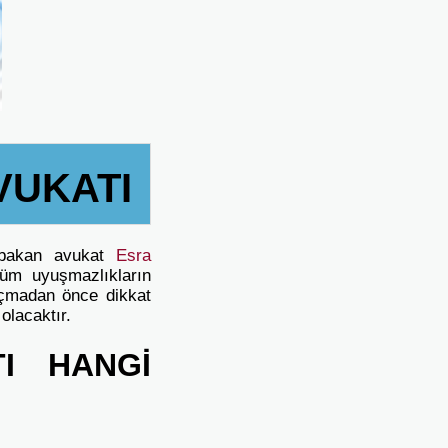
VUKATI
 bakan avukat
Esra
 tüm uyuşmazlıkların
çmadan önce dikkat
olacaktır.
I HANGİ