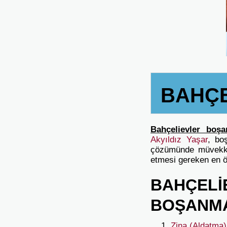
BAHÇE
Bahçelievler boş
Akyıldız Yaşar
, bo
çözümünde müvekkil
etmesi gereken en 
BAHÇEL
BOŞANMA
Zina (Aldatma