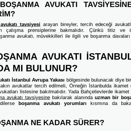
 BOŞANMA AVUKATI TAVSİYESİN
RİM?
avukatı
tavsiyesi
arayan bireyler, tercih edeceği avukat
ın çalışma prensiplerine bakmalıdır. Çünkü titiz ve ö
oşanma avukatı,
müvekkilleri ile ilgili ve boşanma davala
BOŞANMA AVUKATI İSTANBU
DA MI BULUNUR?
ukatı İstanbul Avrupa Yakası
bölgesinde bulunacak diye bir
akın avukatlar tercih edilmeli, Örneğin İstanbulda ikame
ukatları listesine
bakılmalıdır. Yada Bahçelievlerde ikame
a avukatı tavsiyesine
bakılarak alanında
uzman bir boş
r dilerse
boşanma avukatı yorumları
kısmına da bakara
BOŞANMA NE KADAR SÜRER?