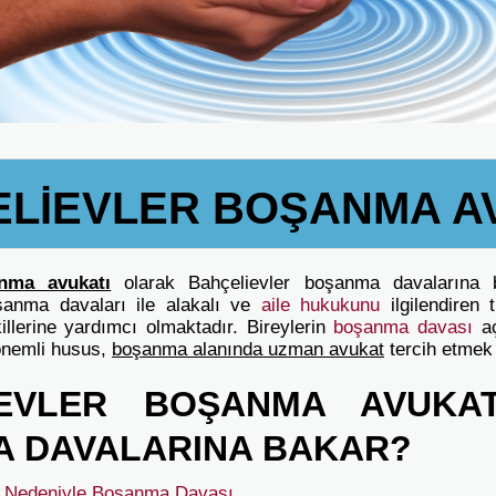
LİEVLER BOŞANMA A
anma avukatı
olarak Bahçelievler boşanma davalarına
şanma davaları ile alakalı ve
aile hukukunu
ilgilendiren
lerine yardımcı olmaktadır. Bireylerin
boşanma davası
a
önemli husus,
boşanma alanında uzman avukat
tercih etmek 
İEVLER BOŞANMA AVUKAT
 DAVALARINA BAKAR?
) Nedeniyle Boşanma Davası