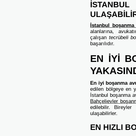
İSTANBUL
ULAŞABİLİ
İstanbul boşanma 
alanlarına, avukat
çalışan
tecrübeli b
başarılıdır.
EN İYİ 
YAKASIN
En iyi boşanma av
edilen bölgeye en y
İstanbul boşanma av
Bahçelievler
boşanm
edilebilir. Bireyle
ulaşabilirler.
EN HIZLI 