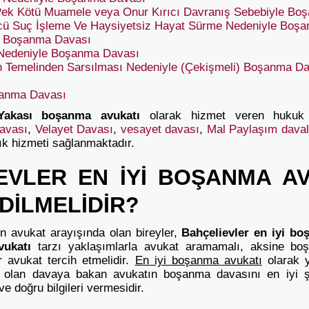
Pek Kötü Muamele veya Onur Kırıcı Davranış Sebebiyle B
ü Suç İşleme Ve Haysiyetsiz Hayat Sürme Nedeniyle Boş
le Boşanma Davası
ı Nedeniyle Boşanma Davası
inin Temelinden Sarsılması Nedeniyle (Çekişmeli) Boşanma D
ı
şanma Davası
Yakası boşanma avukatı
olarak hizmet veren hukuk
avası
,
Velayet Davası
,
vesayet davası
,
Mal Paylaşım dava
ık hizmeti sağlanmaktadır.
EVLER EN İYİ BOŞANMA AV
DİLMELİDİR?
 avukat arayışında olan bireyler,
Bahçelievler
en iyi bo
vukatı
tarzı yaklaşımlarla avukat aramamalı, aksine boş
bir avukat tercih etmelidir.
En iyi boşanma avukatı
olarak y
 olan davaya bakan avukatın boşanma davasını en iyi ş
ve doğru bilgileri vermesidir.