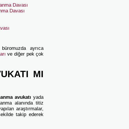
oşanma Davası
anma Davası
avası
 büromuzda ayrıca
ları
ve diğer pek çok
UKATI MI
şanma avukatı
yada
anma alanında titiz
apılan araştırmalar,
ekilde takip ederek