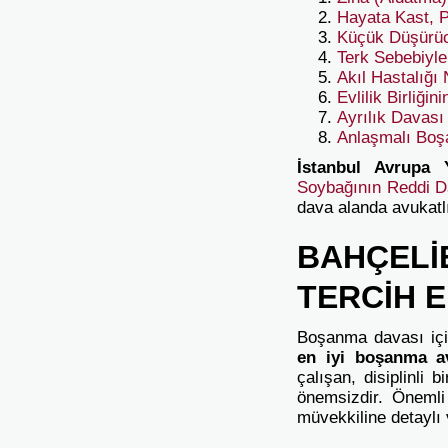
Hayata Kast, 
Küçük Düşürüc
Terk Sebebiy
Akıl Hastalığ
Evlilik Birliğ
Ayrılık Davas
Anlaşmalı Bo
İstanbul Avrupa 
Soybağının Reddi D
dava alanda avukatl
BAHÇELİ
TERCİH E
Boşanma davası için
en iyi boşanma a
çalışan, disiplinli 
önemsizdir. Önemli
müvekkiline detaylı 