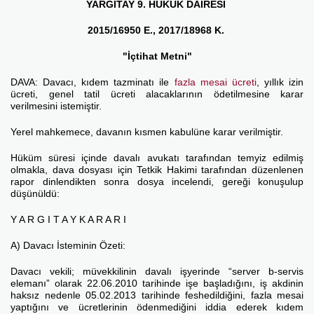
YARGITAY 9. HUKUK DAİRESİ
2015/16950 E., 2017/18968 K.
"İçtihat Metni"
DAVA: Davacı, kıdem tazminatı ile
fazla mesai ücreti
, yıllık izin
ücreti, genel tatil ücreti alacaklarının ödetilmesine karar
verilmesini istemiştir.
Yerel mahkemece, davanın kısmen kabulüne karar verilmiştir.
Hüküm süresi içinde davalı avukatı tarafından temyiz edilmiş
olmakla, dava dosyası için Tetkik Hakimi tarafından düzenlenen
rapor dinlendikten sonra dosya incelendi, gereği konuşulup
düşünüldü:
Y A R G I T A Y K A R A R I
A) Davacı İsteminin Özeti:
Davacı vekili; müvekkilinin davalı işyerinde “server b-servis
elemanı” olarak 22.06.2010 tarihinde işe başladığını, iş akdinin
haksız nedenle 05.02.2013 tarihinde feshedildiğini, fazla mesai
yaptığını ve ücretlerinin ödenmediğini iddia ederek kıdem