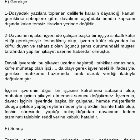
E) Gerekçe:
1-Dosyadaki yazılara toplanan delillerle kararın dayandığı kanuni
gerektirici sebeplere göre davalının aşağıdaki bendin kapsamı
dışında kalan temyiz itirazları yerinde değildir.
2-Davacının iş akdi işyerinde çalışan başka bir işçiye sinkaflı küfür
ettiği gerekçesiyle feshedilmiş olup, işveren küfür olayından bu
küfrü duyan ve rahatsız olan üçüncü şahıs durumundaki müşteri
tarafından yapılan şikayet üzerine haberdar olmuştur.
Davalı işverenin bu şikayet üzerine başlattığı tahkikat esnasında,
küfre muhatap olan işçi .... da olayı gerek işyerindeki ilk ifadesiyle,
gerekse mahkeme huzurunda tanık olarak verdiği ifadeyle
doğrulamıştır.
İşçinin işverenin diğer bir işçisine küfretmesi sataşma olup,
muhatap işçinin şikayet etmemesi sonucu değiştirmez. İşverenin,
davacı işçinin işyerinde başka bir çalışana, hemde müşterilerin
olduğu şekilde yaptığı eylemi nedeniyle iş akdini fesihte haklı olup,
feshin süresinde yaptığı anlaşıldığından davacının kıdem
tazminatı talebinin reddi yerine kabulü hatalıdır.
F) Sonuç: