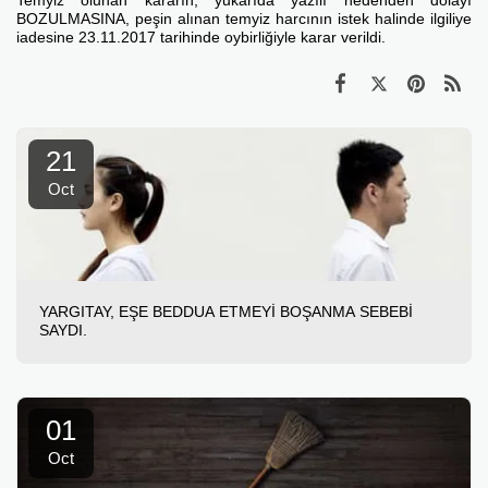
Temyiz olunan kararın, yukarıda yazılı nedenden dolayı
BOZULMASINA, peşin alınan temyiz harcının istek halinde ilgiliye
iadesine 23.11.2017 tarihinde oybirliğiyle karar verildi.
21
Oct
YARGITAY, EŞE BEDDUA ETMEYİ BOŞANMA SEBEBİ
SAYDI.
01
Oct