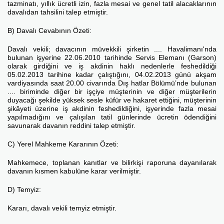
tazminatı, yıllık ücretli izin, fazla mesai ve genel tatil alacaklarının
davalıdan tahsilini talep etmiştir.
B) Davalı Cevabının Özeti:
Davalı vekili; davacının müvekkili şirketin .... Havalimanı'nda
bulunan işyerine 22.06.2010 tarihinde Servis Elemanı (Garson)
olarak girdiğini ve iş akdinin haklı nedenlerle feshedildiği
05.02.2013 tarihine kadar çalıştığını, 04.02.2013 günü akşam
vardiyasında saat 20.00 civarında Dış hatlar Bölümü’nde bulunan
.... biriminde diğer bir işçiye müşterinin ve diğer müşterilerin
duyacağı şekilde yüksek sesle küfür ve hakaret ettiğini, müşterinin
şikâyeti üzerine iş akdinin feshedildiğini, işyerinde fazla mesai
yapılmadığını ve çalışılan tatil günlerinde ücretin ödendiğini
savunarak davanın reddini talep etmiştir.
C) Yerel Mahkeme Kararının Özeti:
Mahkemece, toplanan kanıtlar ve bilirkişi raporuna dayanılarak
davanın kısmen kabulüne karar verilmiştir.
D) Temyiz:
Kararı, davalı vekili temyiz etmiştir.