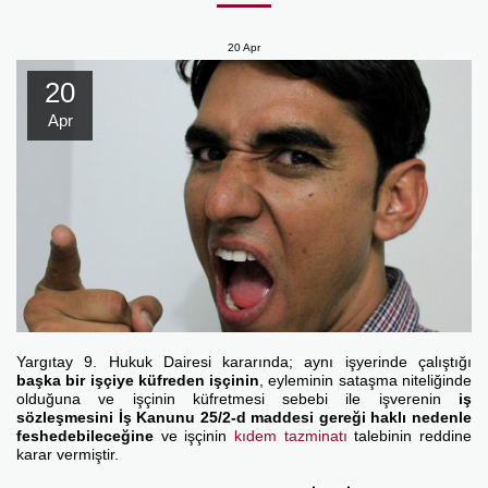
20
Apr
20
Apr
Yargıtay 9. Hukuk Dairesi kararında; aynı işyerinde çalıştığı
başka bir işçiye küfreden işçinin
, eyleminin sataşma niteliğinde
olduğuna ve işçinin küfretmesi sebebi ile işverenin
iş
sözleşmesini İş Kanunu 25/2-d maddesi gereği haklı nedenle
feshedebileceğine
ve işçinin
kıdem tazminatı
talebinin reddine
karar vermiştir.